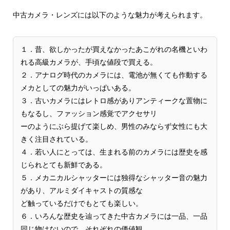
中古カメラ・レンズには以下のような魅力が考えられます。
１．昔、欲しかったが買えなかったあこがれの名機といわ
れる高級カメラが、手頃な値段で買える。
２．アナログ時代のカメラには、電池が無くても作動する
メカとしての魅力がいっぱいある。
３．古いカメラにはレトロ感がありアンティークな置物に
もなるし、ファッション感覚でアクセサリ
ーのようにぶら提げて楽しめ、男性のみならず女性にも大
きく注目されている。
４．若い人にとっては、生まれる前のカメラには歴史を感
じられとても新鮮である。
５．メカニカルシャッターには独得なシャッター音の魅力
があり、アルミダイキャストの質感な
ど触っているだけでもとても楽しい。
６．いろんな歴史を辿ってきた中古カメラには一品、一品
同じ物はないので、それぞれの価値観