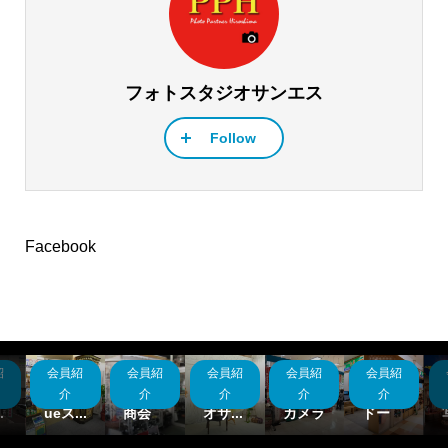
フォトスタジオサンエス
Follow
Facebook
紹
会員紹
会員紹
会員紹
会員紹
会員紹
ト
鯉城写
マスヤ
フォト
カメラ
ビ
真｜C
カメラ
スタジ
アート
のトー
介
介
介
介
介
.
ueス...
商会
オサ...
カメラ
ドー