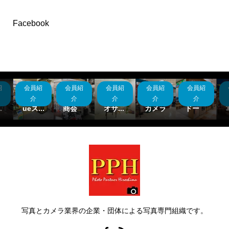
Facebook
紹
会員紹
会員紹
会員紹
会員紹
会員紹
ト
鯉城写
マスヤ
フォト
カメラ
ビ
真｜C
カメラ
スタジ
アート
のトー
介
介
介
介
介
.
ueス...
商会
オサ...
カメラ
ドー
写真とカメラ業界の企業・団体による写真専門組織です。