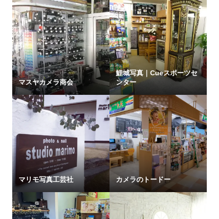
鯉城写真｜Cueスポーツセ
マスヤカメラ商会
ンター
マリモ写真工芸社
カメラのトードー